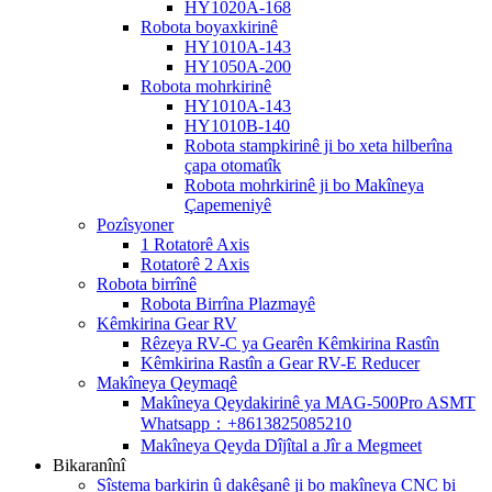
HY1020A-168
Robota boyaxkirinê
HY1010A-143
HY1050A-200
Robota mohrkirinê
HY1010A-143
HY1010B-140
Robota stampkirinê ji bo xeta hilberîna
çapa otomatîk
Robota mohrkirinê ji bo Makîneya
Çapemeniyê
Pozîsyoner
1 Rotatorê Axis
Rotatorê 2 Axis
Robota birrînê
Robota Birrîna Plazmayê
Kêmkirina Gear RV
Rêzeya RV-C ya Gearên Kêmkirina Rastîn
Kêmkirina Rastîn a Gear RV-E Reducer
Makîneya Qeymaqê
Makîneya Qeydakirinê ya MAG-500Pro ASMT
Whatsapp：+8613825085210
Makîneya Qeyda Dîjîtal a Jîr a Megmeet
Bikaranînî
Sîstema barkirin û dakêşanê ji bo makîneya CNC bi