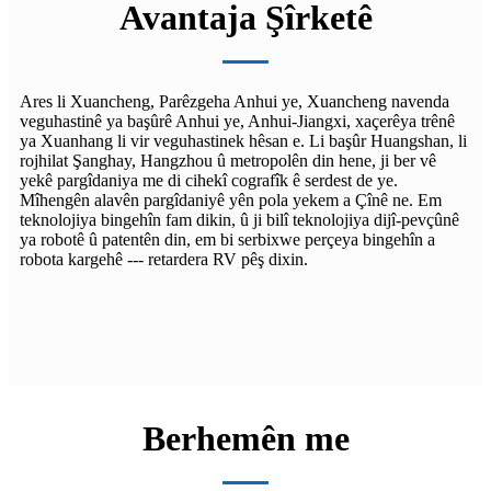
Avantaja Şîrketê
Ares li Xuancheng, Parêzgeha Anhui ye, Xuancheng navenda
veguhastinê ya başûrê Anhui ye, Anhui-Jiangxi, xaçerêya trênê
ya Xuanhang li vir veguhastinek hêsan e. Li başûr Huangshan, li
rojhilat Şanghay, Hangzhou û metropolên din hene, ji ber vê
yekê pargîdaniya me di cihekî cografîk ê serdest de ye.
Mîhengên alavên pargîdaniyê yên pola yekem a Çînê ne. Em
teknolojiya bingehîn fam dikin, û ji bilî teknolojiya dijî-pevçûnê
ya robotê û patentên din, em bi serbixwe perçeya bingehîn a
robota kargehê --- retardera RV pêş dixin.
Berhemên me