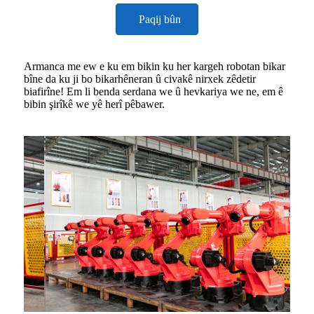
Paqij bûn
Armanca me ew e ku em bikin ku her kargeh robotan bikar
bîne da ku ji bo bikarhêneran û civakê nirxek zêdetir
biafirîne! Em li benda serdana we û hevkariya we ne, em ê
bibin şirîkê we yê herî pêbawer.