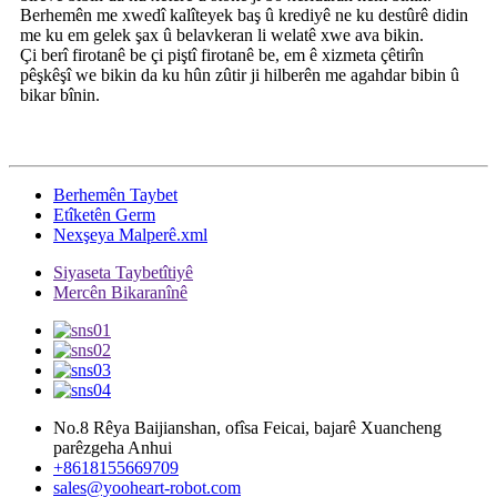
Berhemên me xwedî kalîteyek baş û krediyê ne ku destûrê didin
me ku em gelek şax û belavkeran li welatê xwe ava bikin.
Çi berî firotanê be çi piştî firotanê be, em ê xizmeta çêtirîn
pêşkêşî we bikin da ku hûn zûtir ji hilberên me agahdar bibin û
bikar bînin.
Berhemên Taybet
Etîketên Germ
Nexşeya Malperê.xml
Siyaseta Taybetîtiyê
Mercên Bikaranînê
No.8 Rêya Baijianshan, ofîsa Feicai, bajarê Xuancheng
parêzgeha Anhui
+8618155669709
sales@yooheart-robot.com