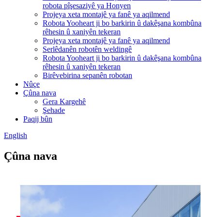
robota pîşesaziyê ya Honyen
Projeya xeta montajê ya fanê ya aqilmend
Robota Yooheart ji bo barkirin û dakêşana kombûna
rêhesin û xaniyên tekeran
Projeya xeta montajê ya fanê ya aqilmend
Serlêdanên robotên weldingê
Robota Yooheart ji bo barkirin û dakêşana kombûna
rêhesin û xaniyên tekeran
Birêvebirina sepanên robotan
Nûçe
Çûna nava
Gera Kargehê
Şehade
Paqij bûn
English
Çûna nava