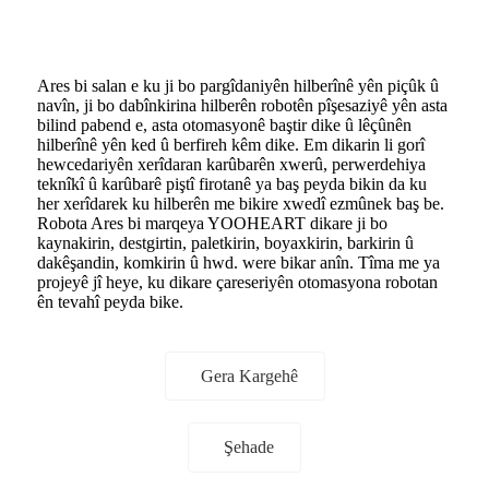
Ares bi salan e ku ji bo pargîdaniyên hilberînê yên piçûk û
navîn, ji bo dabînkirina hilberên robotên pîşesaziyê yên asta
bilind pabend e, asta otomasyonê baştir dike û lêçûnên
hilberînê yên ked û berfireh kêm dike. Em dikarin li gorî
hewcedariyên xerîdaran karûbarên xwerû, perwerdehiya
teknîkî û karûbarê piştî firotanê ya baş peyda bikin da ku
her xerîdarek ku hilberên me bikire xwedî ezmûnek baş be.
Robota Ares bi marqeya YOOHEART dikare ji bo
kaynakirin, destgirtin, paletkirin, boyaxkirin, barkirin û
dakêşandin, komkirin û hwd. were bikar anîn. Tîma me ya
projeyê jî heye, ku dikare çareseriyên otomasyona robotan
ên tevahî peyda bike.
Gera Kargehê
Şehade