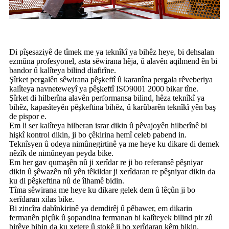
Di pîşesaziyê de tîmek me ya teknîkî ya bihêz heye, bi dehsalan
ezmûna profesyonel, asta sêwirana hêja, û alavên aqilmend ên bi
bandor û kalîteya bilind diafirîne.
Şîrket pergalên sêwirana pêşkeftî û karanîna pergala rêveberiya
kalîteya navneteweyî ya pêşkeftî ISO9001 2000 bikar tîne.
Şîrket di hilberîna alavên performansa bilind, hêza teknîkî ya
bihêz, kapasîteyên pêşkeftina bihêz, û karûbarên teknîkî yên baş
de pispor e.
Em li ser kalîteya hilberan israr dikin û pêvajoyên hilberînê bi
hişkî kontrol dikin, ji bo çêkirina hemî celeb pabend in.
Teknîsyen û odeya nimûnegirtinê ya me heye ku dikare di demek
nêzîk de nimûneyan peyda bike.
Em her gav qumaşên nû ji xerîdar re ji bo referansê pêşniyar
dikin û şêwazên nû yên têkildar ji xerîdaran re pêşniyar dikin da
ku di pêşkeftina nû de îlhamê bidin.
Tîma sêwirana me heye ku dikare gelek dem û lêçûn ji bo
xerîdaran xilas bike.
Bi zincîra dabînkirinê ya demdirêj û pêbawer, em dikarin
fermanên piçûk û şopandina fermanan bi kalîteyek bilind pir zû
birêve bibin da ku xetere û stokê ji bo xerîdaran kêm bikin.