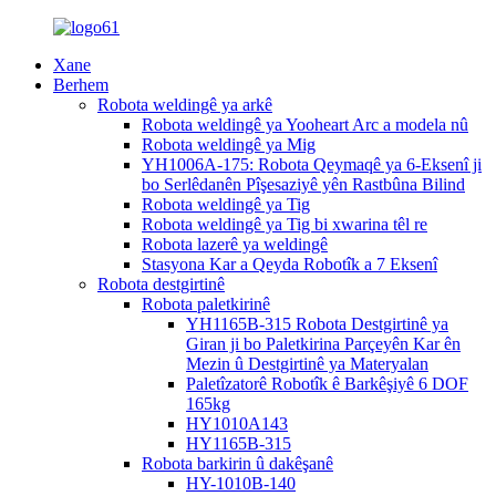
Xane
Berhem
Robota weldingê ya arkê
Robota weldingê ya Yooheart Arc a modela nû
Robota weldingê ya Mig
YH1006A-175: Robota Qeymaqê ya 6-Eksenî ji
bo Serlêdanên Pîşesaziyê yên Rastbûna Bilind
Robota weldingê ya Tig
Robota weldingê ya Tig bi xwarina têl re
Robota lazerê ya weldingê
Stasyona Kar a Qeyda Robotîk a 7 Eksenî
Robota destgirtinê
Robota paletkirinê
YH1165B-315 Robota Destgirtinê ya
Giran ji bo Paletkirina Parçeyên Kar ên
Mezin û Destgirtinê ya Materyalan
Paletîzatorê Robotîk ê Barkêşiyê 6 DOF
165kg
HY1010A143
HY1165B-315
Robota barkirin û dakêşanê
HY-1010B-140