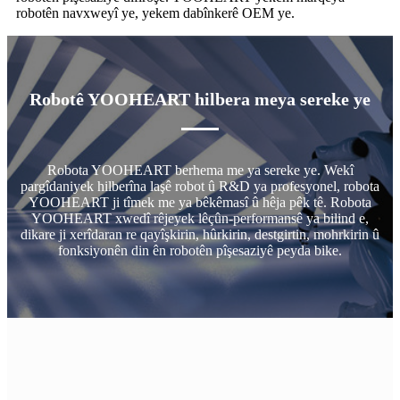
robotên navxweyî ye, yekem dabînkerê OEM ye.
Robotê YOOHEART hilbera meya sereke ye
Robota YOOHEART berhema me ya sereke ye. Wekî
pargîdaniyek hilberîna laşê robot û R&D ya profesyonel, robota
YOOHEART ji tîmek me ya bêkêmasî û hêja pêk tê. Robota
YOOHEART xwedî rêjeyek lêçûn-performansê ya bilind e,
dikare ji xerîdaran re qayîşkirin, hûrkirin, destgirtin, mohrkirin û
fonksiyonên din ên robotên pîşesaziyê peyda bike.