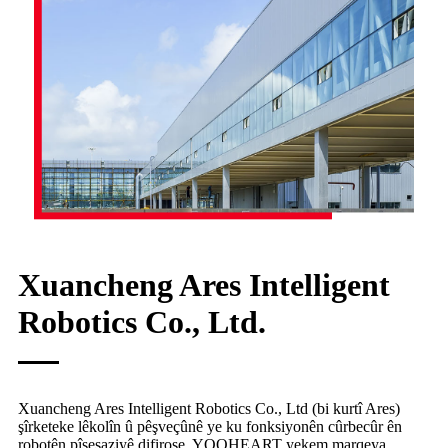
Xuancheng Ares Intelligent
Robotics Co., Ltd.
Xuancheng Ares Intelligent Robotics Co., Ltd (bi kurtî Ares)
şîrketeke lêkolîn û pêşveçûnê ye ku fonksiyonên cûrbecûr ên
robotên pîşesaziyê difiroşe. YOOHEART yekem marqeya