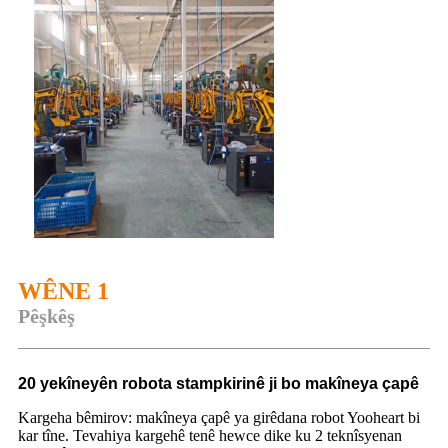
WÊNE 1
Pêşkêş
20 yekîneyên robota stampkirinê ji bo makîneya çapê
Kargeha bêmirov: makîneya çapê ya girêdana robot Yooheart bi
kar tîne. Tevahiya kargehê tenê hewce dike ku 2 teknîsyenan