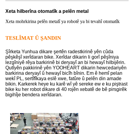
Xeta hilberîna otomatîk a pelên metal
Xeta mohrkirina pelên metalî ya robotê ya bi tevahî otomatîk
TESLÎMAT Û ŞANDIN
Şîrketa Yunhua dikare şertên radestkirinê yên cûda
pêşkêşî xerîdaran bike. Xerîdar dikarin li gorî pêşîniya
lezgîniyê rêya barkirinê bi deryayî an bi hewayî hilbijêrin.
Qutîyên pakkirinê yên YOOHEART dikarin hewcedariyên
barkirina deryayî û hewayî bicîh bînin. Em ê hemî pelan
wekî PL, sertîfîkaya eslê xwe, fatûre û pelên din amade
bikin. Karkerek heye ku karê wî yê sereke ew e ku piştrast
bike ku her robot dikare di 40 rojên xebatê de bê pirsgirêk
bigihîje bendera xerîdaran.