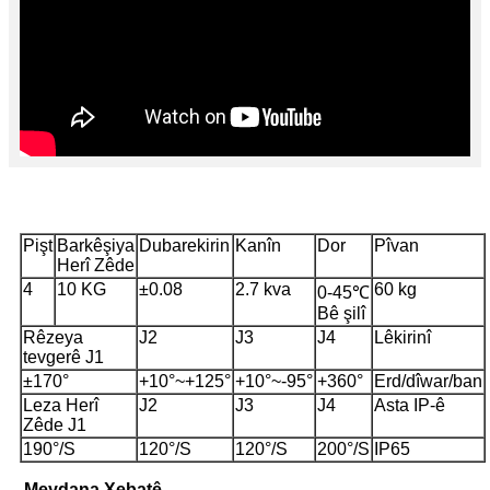
Pişt
Barkêşiya
Dubarekirin
Kanîn
Dor
Pîvan
Herî Zêde
4
10 KG
±0.08
2.7 kva
60 kg
0-45℃
Bê şilî
Rêzeya
J2
J3
J4
Lêkirinî
tevgerê J1
±170°
+10°~+125°
+10°~-95°
+360°
Erd/dîwar/ban
Leza Herî
J2
J3
J4
Asta IP-ê
Zêde J1
190°/S
120°/S
120°/S
200°/S
IP65
Meydana Xebatê