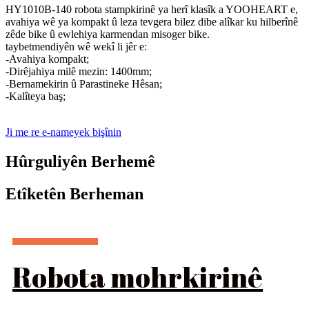
HY1010B-140 robota stampkirinê ya herî klasîk a YOOHEART e,
avahiya wê ya kompakt û leza tevgera bilez dibe alîkar ku hilberînê
zêde bike û ewlehiya karmendan misoger bike.
taybetmendiyên wê wekî li jêr e:
-Avahiya kompakt;
-Dirêjahiya milê mezin: 1400mm;
-Bernamekirin û Parastineke Hêsan;
-Kalîteya baş;
Ji me re e-nameyek bişînin
Hûrguliyên Berhemê
Etîketên Berheman
Robota mohrkirinê