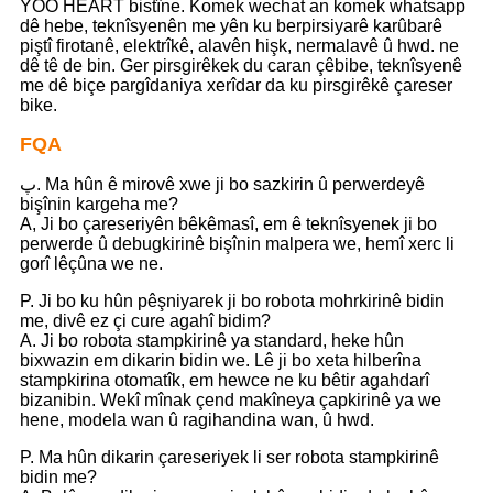
YOO HEART bistîne. Komek wechat an komek whatsapp
dê hebe, teknîsyenên me yên ku berpirsiyarê karûbarê
piştî firotanê, elektrîkê, alavên hişk, nermalavê û hwd. ne
dê tê de bin. Ger pirsgirêkek du caran çêbibe, teknîsyenê
me dê biçe pargîdaniya xerîdar da ku pirsgirêkê çareser
bike.
FQA
پ. Ma hûn ê mirovê xwe ji bo sazkirin û perwerdeyê
bişînin kargeha me?
A, Ji bo çareseriyên bêkêmasî, em ê teknîsyenek ji bo
perwerde û debugkirinê bişînin malpera we, hemî xerc li
gorî lêçûna we ne.
P. Ji bo ku hûn pêşniyarek ji bo robota mohrkirinê bidin
me, divê ez çi cure agahî bidim?
A. Ji bo robota stampkirinê ya standard, heke hûn
bixwazin em dikarin bidin we. Lê ji bo xeta hilberîna
stampkirina otomatîk, em hewce ne ku bêtir agahdarî
bizanibin. Wekî mînak çend makîneya çapkirinê ya we
hene, modela wan û ragihandina wan, û hwd.
P. Ma hûn dikarin çareseriyek li ser robota stampkirinê
bidin me?