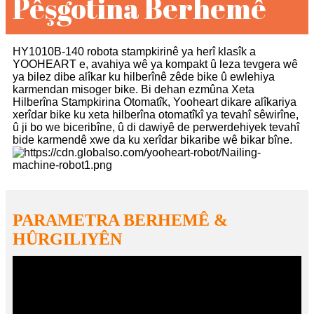
Pêşgotina Berhemê
HY1010B-140 robota stampkirinê ya herî klasîk a
YOOHEART e, avahiya wê ya kompakt û leza tevgera wê
ya bilez dibe alîkar ku hilberînê zêde bike û ewlehiya
karmendan misoger bike. Bi dehan ezmûna Xeta
Hilberîna Stampkirina Otomatîk, Yooheart dikare alîkariya
xerîdar bike ku xeta hilberîna otomatîkî ya tevahî sêwirîne,
û ji bo we biceribîne, û di dawiyê de perwerdehiyek tevahî
bide karmendê xwe da ku xerîdar bikaribe wê bikar bîne.
PARAMETRA BERHEMÊ &
HÛRGILIYÊN