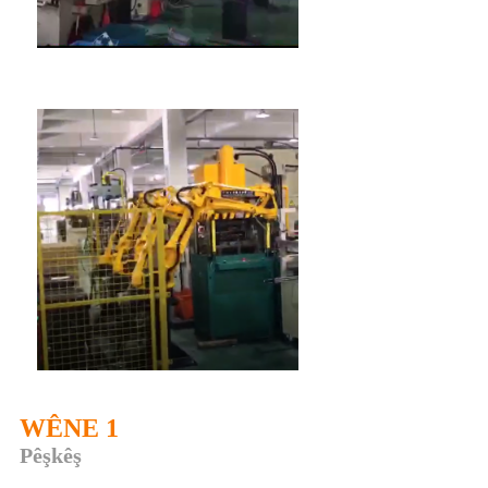
WÊNE 1
Pêşkêş