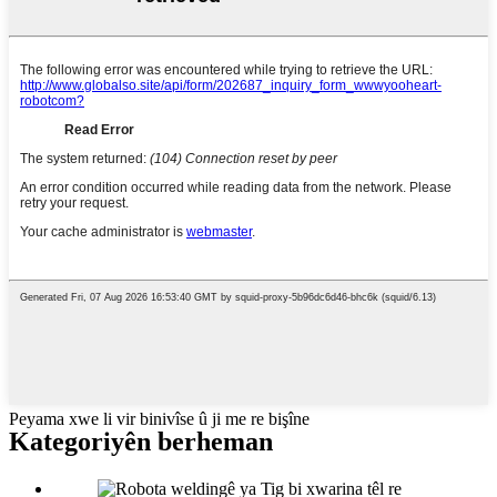
Peyama xwe li vir binivîse û ji me re bişîne
Kategoriyên berheman