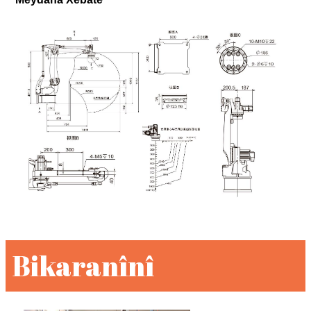
Bikaranînî