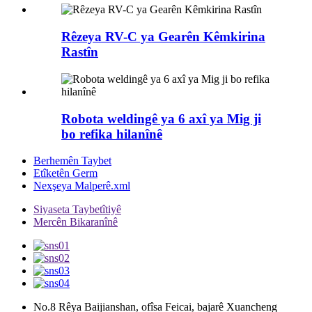
Rêzeya RV-C ya Gearên Kêmkirina
Rastîn
Robota weldingê ya 6 axî ya Mig ji
bo refika hilanînê
Berhemên Taybet
Etîketên Germ
Nexşeya Malperê.xml
Siyaseta Taybetîtiyê
Mercên Bikaranînê
No.8 Rêya Baijianshan, ofîsa Feicai, bajarê Xuancheng