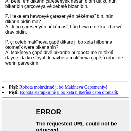
A. Belê, em dikarin çareseriyek hêsan bidin da ku hûn
bikaribin çarçoveya vê xebatê bizanibin.
P. Heke em hewceyê çareseriyên bêkêmasî bin, hûn
dikarin bidin me?
A. Ji bo çareseriyên bêkêmasî, hûn hewce ne ku ji bo wê
drav bidin.
P. çi celeb makîneya çapê dikare ji bo xeta hilberîna
otomatîk were bikar anîn?
A. Makîneya çapê divê bikaribe bi robota me re têkilî
dayne, da ku sînyal di navbera makîneya çapê û robot de
werin parvekirin.
Pêşî:
Robota mohrkirinê ji bo Makîneya Çapemeniyê
Piştî:
Robota stampkirinê ji bo xeta hilberîna çapa otomatîk