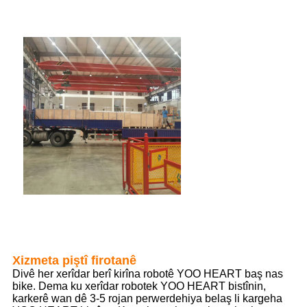
Xizmeta piştî firotanê
Divê her xerîdar berî kirîna robotê YOO HEART baş nas
bike. Dema ku xerîdar robotek YOO HEART bistînin,
karkerê wan dê 3-5 rojan perwerdehiya belaş li kargeha