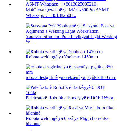
Makîneya Qeydanê ya MAG-500Pro ASMT
Whatsapp：+861382508...
Yooheart Structure Pola Intelligent Light Welding
W ...
Robota weldingê ya Yooheart 1450mm
robota destgirtinê ya 6 eksenî ya piçûk a 850 mm
Paletîzatorê Robotîk ê Barkêşiyê 6 DOF 165kg
Robota weldingê ya 6 axî ya Mig ji bo refika
hilanînê