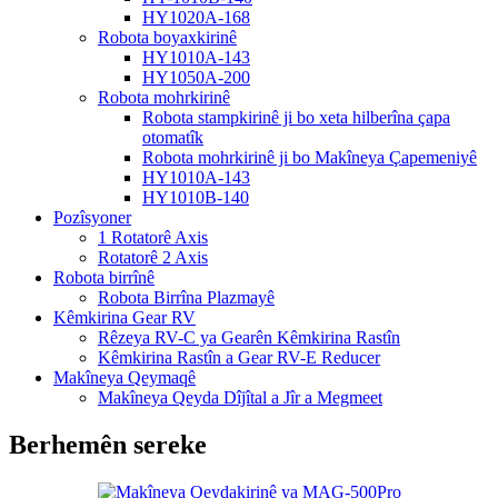
HY1020A-168
Robota boyaxkirinê
HY1010A-143
HY1050A-200
Robota mohrkirinê
Robota stampkirinê ji bo xeta hilberîna çapa
otomatîk
Robota mohrkirinê ji bo Makîneya Çapemeniyê
HY1010A-143
HY1010B-140
Pozîsyoner
1 Rotatorê Axis
Rotatorê 2 Axis
Robota birrînê
Robota Birrîna Plazmayê
Kêmkirina Gear RV
Rêzeya RV-C ya Gearên Kêmkirina Rastîn
Kêmkirina Rastîn a Gear RV-E Reducer
Makîneya Qeymaqê
Makîneya Qeyda Dîjîtal a Jîr a Megmeet
Berhemên sereke