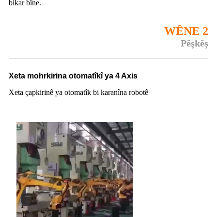
bikar bîne.
WÊNE 2
Pêşkêş
Xeta mohrkirina otomatîkî ya 4 Axis
Xeta çapkirinê ya otomatîk bi karanîna robotê