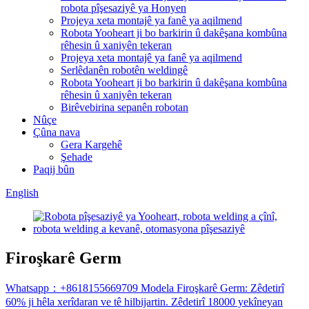
robota pîşesaziyê ya Honyen
Projeya xeta montajê ya fanê ya aqilmend
Robota Yooheart ji bo barkirin û dakêşana kombûna
rêhesin û xaniyên tekeran
Projeya xeta montajê ya fanê ya aqilmend
Serlêdanên robotên weldingê
Robota Yooheart ji bo barkirin û dakêşana kombûna
rêhesin û xaniyên tekeran
Birêvebirina sepanên robotan
Nûçe
Çûna nava
Gera Kargehê
Şehade
Paqij bûn
English
Firoşkarê Germ
Whatsapp：+8618155669709 Modela Firoşkarê Germ: Zêdetirî
60% ji hêla xerîdaran ve tê hilbijartin. Zêdetirî 18000 yekîneyan