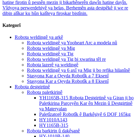
hatine firotin û pesnên mezin ji bikarhênerên dawîn hatine dayîn.
Vîdyoya perwerdehiyê ya belaş. Berhemên asta destpêkê ji we re
dibin alîkar ku hûn kalîteya firoşkar bistînin.
Kategorî
Robota weldingê ya arkê
Robota weldingê ya Yooheart Arc a modela nû
Robota weldingê ya Mig
Robota weldingê ya Tig
Robota weldingê ya Tig bi xwarina têl re
Robota lazerê ya weldingê
Robota weldingê ya 6 axî ya Mig ji bo refika hilanînê
Stasyona Kar a Qeyda Robotîk a 7 Eksenî
Stasyona Kar a Qeyda Robotîk a 8 Eksenî
Robota destgirtinê
Robota paletkirinê
YH1165B-315 Robota Destgirtinê ya Giran ji bo
Paletkirina Parçeyên Kar ên Mezin û Destgirtinê
ya Materyalan
Paletîzatorê Robotîk ê Barkêşiyê 6 DOF 165kg
HY1010A143
HY1165B-315
Robota barkirin û dakêşanê
HY-1010B-140