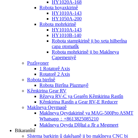
HY1020A-168
Robota boyaxkirinê
HY1010A-143
HY1050A-200
Robota mohrkirinê
HY1010A-143
HY1010B-140
Robota stampkirinê ji bo xeta hilberîna
çapa otomatîk
Robota mohrkirinê ji bo Makîneya
Çapemeniyê
Pozîsyoner
1 Rotatorê Axis
Rotatorê 2 Axis
Robota birrînê
Robota Birrîna Plazmayê
Kêmkirina Gear RV
Rêzeya RV-C ya Gearên Kêmkirina Rastîn
Kêmkirina Rastîn a Gear RV-E Reducer
Makîneya Qeymaqê
Makîneya Qeydakirinê ya MAG-500Pro ASMT
Whatsapp：+8613825085210
Makîneya Qeyda Dîjîtal a Jîr a Megmeet
Bikaranînî
Sîstema barkirin û dakêşanê ji bo makîneya CNC bi