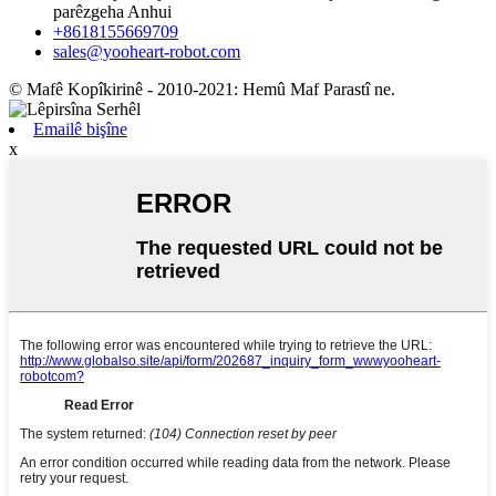
parêzgeha Anhui
+8618155669709
sales@yooheart-robot.com
© Mafê Kopîkirinê - 2010-2021: Hemû Maf Parastî ne.
Emailê bişîne
x