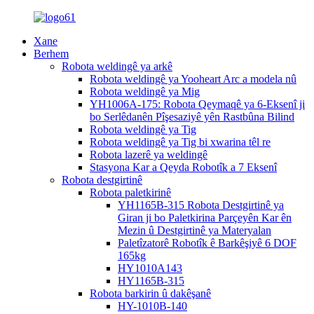
Xane
Berhem
Robota weldingê ya arkê
Robota weldingê ya Yooheart Arc a modela nû
Robota weldingê ya Mig
YH1006A-175: Robota Qeymaqê ya 6-Eksenî ji
bo Serlêdanên Pîşesaziyê yên Rastbûna Bilind
Robota weldingê ya Tig
Robota weldingê ya Tig bi xwarina têl re
Robota lazerê ya weldingê
Stasyona Kar a Qeyda Robotîk a 7 Eksenî
Robota destgirtinê
Robota paletkirinê
YH1165B-315 Robota Destgirtinê ya
Giran ji bo Paletkirina Parçeyên Kar ên
Mezin û Destgirtinê ya Materyalan
Paletîzatorê Robotîk ê Barkêşiyê 6 DOF
165kg
HY1010A143
HY1165B-315
Robota barkirin û dakêşanê
HY-1010B-140