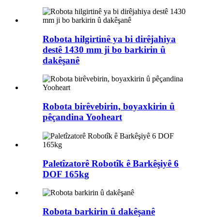
Robota hilgirtinê ya bi dirêjahiya
destê 1430 mm ji bo barkirin û
dakêşanê
Robota birêvebirin, boyaxkirin û
pêçandina Yooheart
Paletîzatorê Robotîk ê Barkêşiyê 6
DOF 165kg
Robota barkirin û dakêşanê