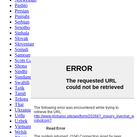
Pashto
Persian
Punjabi
Serbian
Sesotho
Sinhala
Slovak
Slovenian
Somali
Samoan
Scots Gaelic
Shona
Sindhi
Sundanese
Swahili
Tajik
Tamil
Telugu
Thai
Ukrainian
Urdu
Uzbek
Vietnamese
Welsh