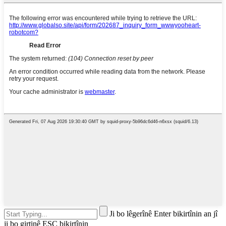
Ji bo lêgerînê Enter bikirtînin an jî
ji bo girtinê ESC bikirtînin