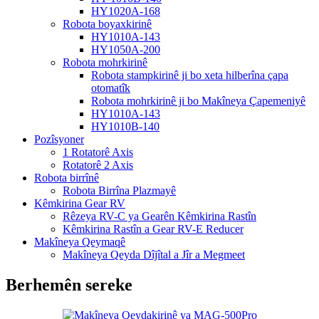
HY1020A-168
Robota boyaxkirinê
HY1010A-143
HY1050A-200
Robota mohrkirinê
Robota stampkirinê ji bo xeta hilberîna çapa
otomatîk
Robota mohrkirinê ji bo Makîneya Çapemeniyê
HY1010A-143
HY1010B-140
Pozîsyoner
1 Rotatorê Axis
Rotatorê 2 Axis
Robota birrînê
Robota Birrîna Plazmayê
Kêmkirina Gear RV
Rêzeya RV-C ya Gearên Kêmkirina Rastîn
Kêmkirina Rastîn a Gear RV-E Reducer
Makîneya Qeymaqê
Makîneya Qeyda Dîjîtal a Jîr a Megmeet
Berhemên sereke