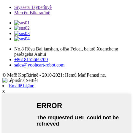
Siyaseta Taybetîtiyê
Mercên Bikaranînê
No.8 Rêya Baijianshan, ofîsa Feicai, bajarê Xuancheng
parêzgeha Anhui
+8618155669709
sales@yooheart-robot.com
© Mafê Kopîkirinê - 2010-2021: Hemû Maf Parastî ne.
Emailê bişîne
x