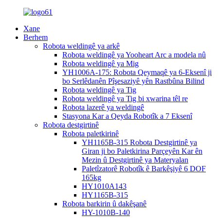
Xane
Berhem
Robota weldingê ya arkê
Robota weldingê ya Yooheart Arc a modela nû
Robota weldingê ya Mig
YH1006A-175: Robota Qeymaqê ya 6-Eksenî ji
bo Serlêdanên Pîşesaziyê yên Rastbûna Bilind
Robota weldingê ya Tig
Robota weldingê ya Tig bi xwarina têl re
Robota lazerê ya weldingê
Stasyona Kar a Qeyda Robotîk a 7 Eksenî
Robota destgirtinê
Robota paletkirinê
YH1165B-315 Robota Destgirtinê ya
Giran ji bo Paletkirina Parçeyên Kar ên
Mezin û Destgirtinê ya Materyalan
Paletîzatorê Robotîk ê Barkêşiyê 6 DOF
165kg
HY1010A143
HY1165B-315
Robota barkirin û dakêşanê
HY-1010B-140