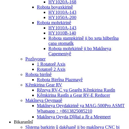
HY1020A-168
Robota boyaxkirinê
HY1010A-143
HY1050A-200
Robota mohrkirinê
HY1010A-143
HY1010B-140
Robota stampkirinê ji bo xeta hilberîna
çapa otomatîk
Robota mohrkirinê ji bo Makîneya
Çapemeniyê
Pozîsyoner
1 Rotatorê Axis
Rotatorê 2 Axis
Robota birrînê
Robota Birrîna Plazmayê
Kêmkirina Gear RV
Rêzeya RV-C ya Gearên Kêmkirina Rastîn
Kêmkirina Rastîn a Gear RV-E Reducer
Makîneya Qeymaqê
Makîneya Qeydakirinê ya MAG-500Pro ASMT
Whatsapp：+8613825085210
Makîneya Qeyda Dîjîtal a Jîr a Megmeet
Bikaranînî
Sîstema barkirin û dakêşanê ji bo makîneya CNC bi