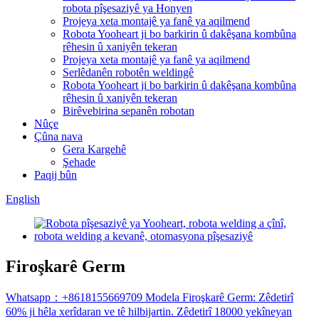
robota pîşesaziyê ya Honyen
Projeya xeta montajê ya fanê ya aqilmend
Robota Yooheart ji bo barkirin û dakêşana kombûna
rêhesin û xaniyên tekeran
Projeya xeta montajê ya fanê ya aqilmend
Serlêdanên robotên weldingê
Robota Yooheart ji bo barkirin û dakêşana kombûna
rêhesin û xaniyên tekeran
Birêvebirina sepanên robotan
Nûçe
Çûna nava
Gera Kargehê
Şehade
Paqij bûn
English
Firoşkarê Germ
Whatsapp：+8618155669709 Modela Firoşkarê Germ: Zêdetirî
60% ji hêla xerîdaran ve tê hilbijartin. Zêdetirî 18000 yekîneyan