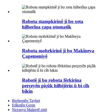
Robota stampkirinê ji bo xeta
hilberîna çapa otomatîk
Robota mohrkirinê ji bo Makîneya
Çapemeniyê
Robotê ji bo robota fêrkirina
perçeyên piçûk hilbijêrin û bi cîh
bikin
Berhemên Taybet
Etîketên Germ
Nexşeya Malperê.xml