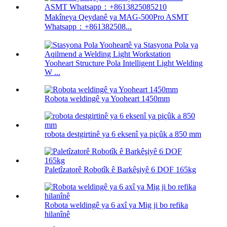
Makîneya Qeydanê ya MAG-500Pro ASMT
Whatsapp：+861382508...
Yooheart Structure Pola Intelligent Light Welding
W ...
Robota weldingê ya Yooheart 1450mm
robota destgirtinê ya 6 eksenî ya piçûk a 850 mm
Paletîzatorê Robotîk ê Barkêşiyê 6 DOF 165kg
Robota weldingê ya 6 axî ya Mig ji bo refika
hilanînê