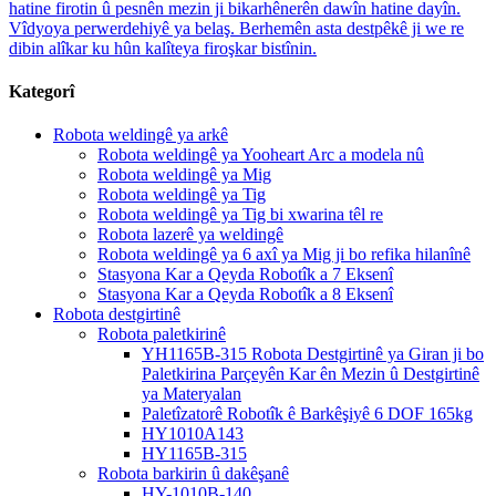
hatine firotin û pesnên mezin ji bikarhênerên dawîn hatine dayîn.
Vîdyoya perwerdehiyê ya belaş. Berhemên asta destpêkê ji we re
dibin alîkar ku hûn kalîteya firoşkar bistînin.
Kategorî
Robota weldingê ya arkê
Robota weldingê ya Yooheart Arc a modela nû
Robota weldingê ya Mig
Robota weldingê ya Tig
Robota weldingê ya Tig bi xwarina têl re
Robota lazerê ya weldingê
Robota weldingê ya 6 axî ya Mig ji bo refika hilanînê
Stasyona Kar a Qeyda Robotîk a 7 Eksenî
Stasyona Kar a Qeyda Robotîk a 8 Eksenî
Robota destgirtinê
Robota paletkirinê
YH1165B-315 Robota Destgirtinê ya Giran ji bo
Paletkirina Parçeyên Kar ên Mezin û Destgirtinê
ya Materyalan
Paletîzatorê Robotîk ê Barkêşiyê 6 DOF 165kg
HY1010A143
HY1165B-315
Robota barkirin û dakêşanê
HY-1010B-140