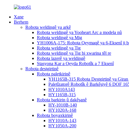
Xane
Berhem
Robota weldingê ya arkê
Robota weldingê ya Yooheart Arc a modela nû
Robota weldingê ya Mig
YH1006A-175: Robota Qeymaqê ya 6-Eksenî ji bo 
Robota weldingê ya Tig
Robota weldingê ya Tig bi xwarina têl re
Robota lazerê ya weldingê
Stasyona Kar a Qeyda Robotîk a 7 Eksenî
Robota destgirtinê
Robota paletkirinê
YH1165B-315 Robota Destgirtinê ya Giran ji
Paletîzatorê Robotîk ê Barkêşiyê 6 DOF 16
HY1010A143
HY1165B-315
Robota barkirin û dakêşanê
HY-1010B-140
HY1020A-168
Robota boyaxkirinê
HY1010A-143
HY1050A-200