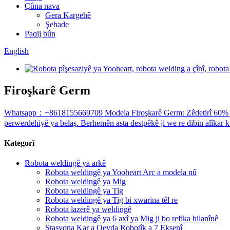
Çûna nava
Gera Kargehê
Şehade
Paqij bûn
English
Firoşkarê Germ
Whatsapp：+8618155669709 Modela Firoşkarê Germ: Zêdetirî 60% ji hêl
perwerdehiyê ya belaş. Berhemên asta destpêkê ji we re dibin alîkar ku
Kategorî
Robota weldingê ya arkê
Robota weldingê ya Yooheart Arc a modela nû
Robota weldingê ya Mig
Robota weldingê ya Tig
Robota weldingê ya Tig bi xwarina têl re
Robota lazerê ya weldingê
Robota weldingê ya 6 axî ya Mig ji bo refika hilanînê
Stasyona Kar a Qeyda Robotîk a 7 Eksenî