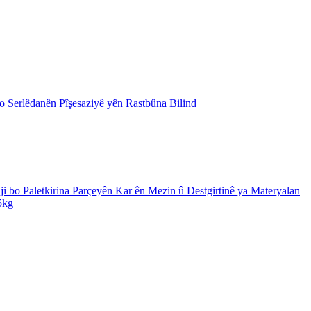
Serlêdanên Pîşesaziyê yên Rastbûna Bilind
 bo Paletkirina Parçeyên Kar ên Mezin û Destgirtinê ya Materyalan
5kg