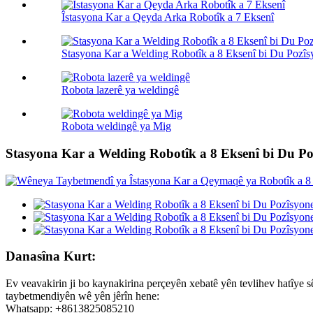
Îstasyona Kar a Qeyda Arka Robotîk a 7 Eksenî
Stasyona Kar a Welding Robotîk a 8 Eksenî bi Du Pozîs
Robota lazerê ya weldingê
Robota weldingê ya Mig
Stasyona Kar a Welding Robotîk a 8 Eksenî bi Du P
Danasîna Kurt:
Ev veavakirin ji bo kaynakirina perçeyên xebatê yên tevlihev hatîye sê
taybetmendiyên wê yên jêrîn hene:
Whatsapp: +8613825085210