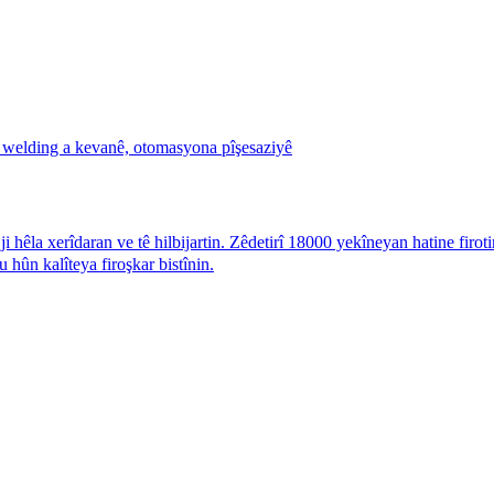
a xerîdaran ve tê hilbijartin. Zêdetirî 18000 yekîneyan hatine firoti
 hûn kalîteya firoşkar bistînin.