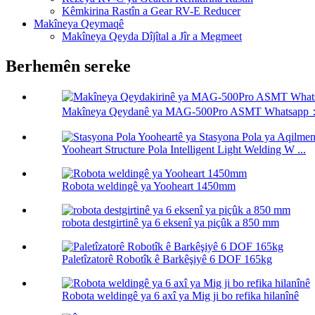
Kêmkirina Rastîn a Gear RV-E Reducer
Makîneya Qeymaqê
Makîneya Qeyda Dîjîtal a Jîr a Megmeet
Berhemên sereke
Makîneya Qeydanê ya MAG-500Pro ASMT Whatsapp：
Yooheart Structure Pola Intelligent Light Welding W ...
Robota weldingê ya Yooheart 1450mm
robota destgirtinê ya 6 eksenî ya piçûk a 850 mm
Paletîzatorê Robotîk ê Barkêşiyê 6 DOF 165kg
Robota weldingê ya 6 axî ya Mig ji bo refika hilanînê