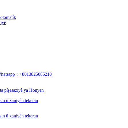
 otomatîk
iyê
Whatsapp：+8613825085210
ta pîşesaziyê ya Honyen
sin û xaniyên tekeran
sin û xaniyên tekeran