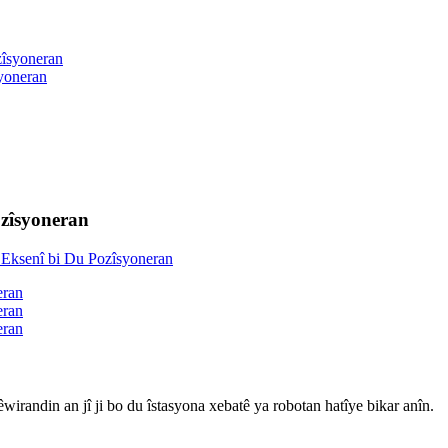
yoneran
ozîsyoneran
wirandin an jî ji bo du îstasyona xebatê ya robotan hatîye bikar anîn.