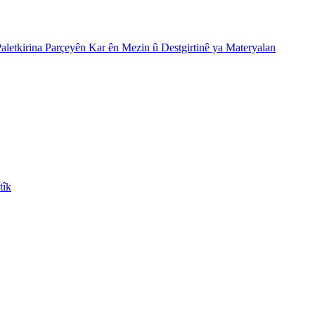
letkirina Parçeyên Kar ên Mezin û Destgirtinê ya Materyalan
tîk