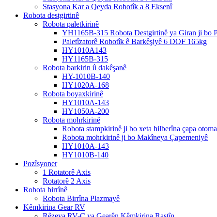
Stasyona Kar a Qeyda Robotîk a 8 Eksenî
Robota destgirtinê
Robota paletkirinê
YH1165B-315 Robota Destgirtinê ya Giran ji bo Pa
Paletîzatorê Robotîk ê Barkêşiyê 6 DOF 165kg
HY1010A143
HY1165B-315
Robota barkirin û dakêşanê
HY-1010B-140
HY1020A-168
Robota boyaxkirinê
HY1010A-143
HY1050A-200
Robota mohrkirinê
Robota stampkirinê ji bo xeta hilberîna çapa otoma
Robota mohrkirinê ji bo Makîneya Çapemeniyê
HY1010A-143
HY1010B-140
Pozîsyoner
1 Rotatorê Axis
Rotatorê 2 Axis
Robota birrînê
Robota Birrîna Plazmayê
Kêmkirina Gear RV
Rêzeya RV-C ya Gearên Kêmkirina Rastîn