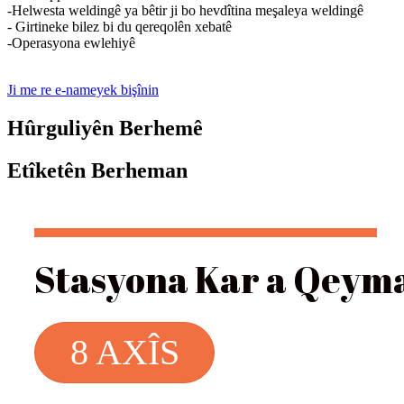
-Helwesta weldingê ya bêtir ji bo hevdîtina meşaleya weldingê
- Girtineke bilez bi du qereqolên xebatê
-Operasyona ewlehiyê
Ji me re e-nameyek bişînin
Hûrguliyên Berhemê
Etîketên Berheman
Stasyona Kar a Qeyma
8 AXÎS