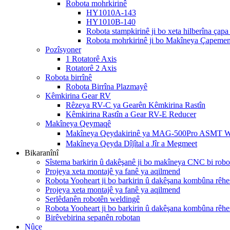
Robota mohrkirinê
HY1010A-143
HY1010B-140
Robota stampkirinê ji bo xeta hilberîna çapa
Robota mohrkirinê ji bo Makîneya Çapemen
Pozîsyoner
1 Rotatorê Axis
Rotatorê 2 Axis
Robota birrînê
Robota Birrîna Plazmayê
Kêmkirina Gear RV
Rêzeya RV-C ya Gearên Kêmkirina Rastîn
Kêmkirina Rastîn a Gear RV-E Reducer
Makîneya Qeymaqê
Makîneya Qeydakirinê ya MAG-500Pro ASMT 
Makîneya Qeyda Dîjîtal a Jîr a Megmeet
Bikaranînî
Sîstema barkirin û dakêşanê ji bo makîneya CNC bi robo
Projeya xeta montajê ya fanê ya aqilmend
Robota Yooheart ji bo barkirin û dakêşana kombûna rêhe
Projeya xeta montajê ya fanê ya aqilmend
Serlêdanên robotên weldingê
Robota Yooheart ji bo barkirin û dakêşana kombûna rêhe
Birêvebirina sepanên robotan
Nûçe