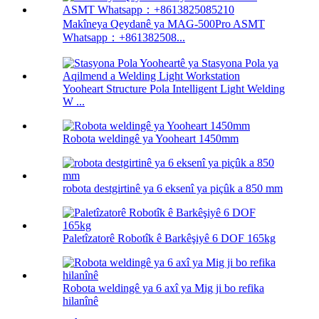
Makîneya Qeydanê ya MAG-500Pro ASMT
Whatsapp：+861382508...
Yooheart Structure Pola Intelligent Light Welding
W ...
Robota weldingê ya Yooheart 1450mm
robota destgirtinê ya 6 eksenî ya piçûk a 850 mm
Paletîzatorê Robotîk ê Barkêşiyê 6 DOF 165kg
Robota weldingê ya 6 axî ya Mig ji bo refika
hilanînê