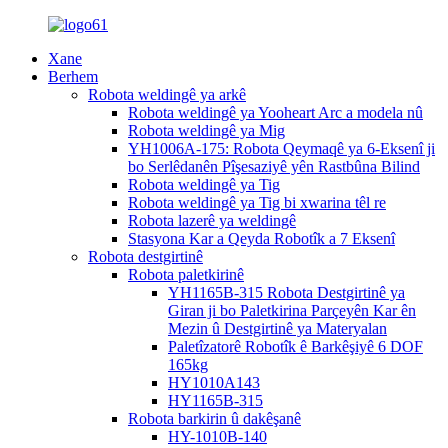
Xane
Berhem
Robota weldingê ya arkê
Robota weldingê ya Yooheart Arc a modela nû
Robota weldingê ya Mig
YH1006A-175: Robota Qeymaqê ya 6-Eksenî ji
bo Serlêdanên Pîşesaziyê yên Rastbûna Bilind
Robota weldingê ya Tig
Robota weldingê ya Tig bi xwarina têl re
Robota lazerê ya weldingê
Stasyona Kar a Qeyda Robotîk a 7 Eksenî
Robota destgirtinê
Robota paletkirinê
YH1165B-315 Robota Destgirtinê ya
Giran ji bo Paletkirina Parçeyên Kar ên
Mezin û Destgirtinê ya Materyalan
Paletîzatorê Robotîk ê Barkêşiyê 6 DOF
165kg
HY1010A143
HY1165B-315
Robota barkirin û dakêşanê
HY-1010B-140