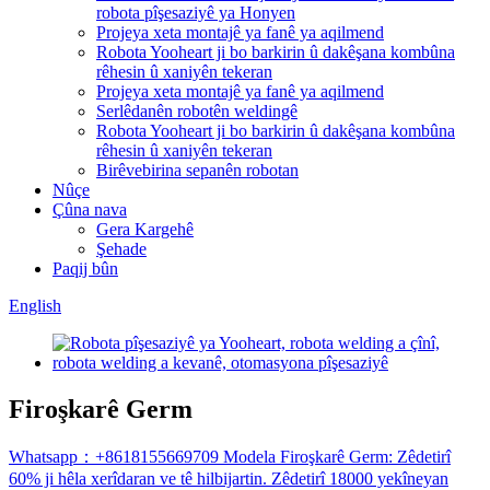
robota pîşesaziyê ya Honyen
Projeya xeta montajê ya fanê ya aqilmend
Robota Yooheart ji bo barkirin û dakêşana kombûna
rêhesin û xaniyên tekeran
Projeya xeta montajê ya fanê ya aqilmend
Serlêdanên robotên weldingê
Robota Yooheart ji bo barkirin û dakêşana kombûna
rêhesin û xaniyên tekeran
Birêvebirina sepanên robotan
Nûçe
Çûna nava
Gera Kargehê
Şehade
Paqij bûn
English
Firoşkarê Germ
Whatsapp：+8618155669709 Modela Firoşkarê Germ: Zêdetirî
60% ji hêla xerîdaran ve tê hilbijartin. Zêdetirî 18000 yekîneyan