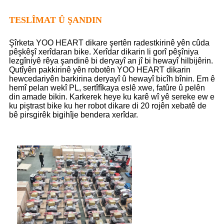
TESLÎMAT Û ŞANDIN
Şîrketa YOO HEART dikare şertên radestkirinê yên cûda
pêşkêşî xerîdaran bike. Xerîdar dikarin li gorî pêşîniya
lezgîniyê rêya şandinê bi deryayî an jî bi hewayî hilbijêrin.
Qutîyên pakkirinê yên robotên YOO HEART dikarin
hewcedariyên barkirina deryayî û hewayî bicîh bînin. Em ê
hemî pelan wekî PL, sertîfîkaya eslê xwe, fatûre û pelên
din amade bikin. Karkerek heye ku karê wî yê sereke ew e
ku piştrast bike ku her robot dikare di 20 rojên xebatê de
bê pirsgirêk bigihîje bendera xerîdar.