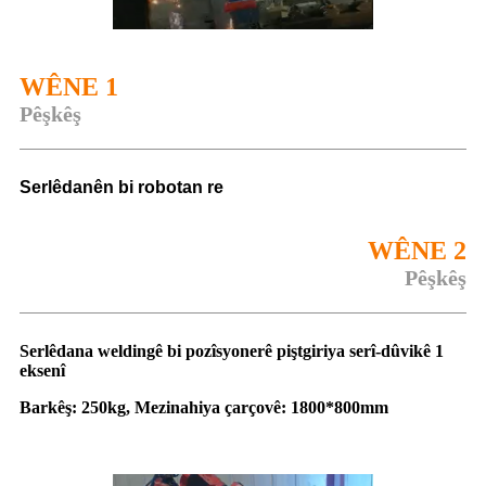
WÊNE 1
Pêşkêş
Serlêdanên bi robotan re
WÊNE 2
Pêşkêş
Serlêdana weldingê bi pozîsyonerê piştgiriya serî-dûvikê 1
eksenî
Barkêş: 250kg, Mezinahiya çarçovê: 1800*800mm