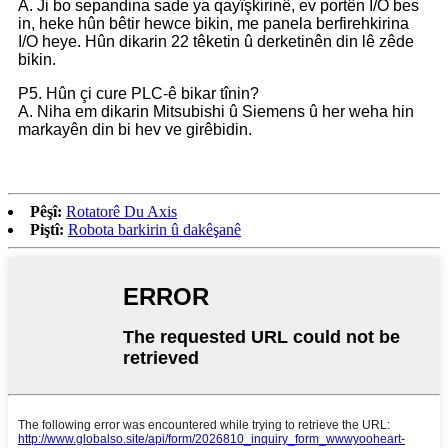
A. Ji bo sepandina sade ya qayîşkirinê, ev portên I/O bes
in, heke hûn bêtir hewce bikin, me panela berfirehkirina
I/O heye. Hûn dikarin 22 têketin û derketinên din lê zêde
bikin.
P5. Hûn çi cure PLC-ê bikar tînin?
A. Niha em dikarin Mitsubishi û Siemens û her weha hin
markayên din bi hev ve girêbidin.
Pêşî:
Rotatorê Du Axis
Piştî:
Robota barkirin û dakêşanê