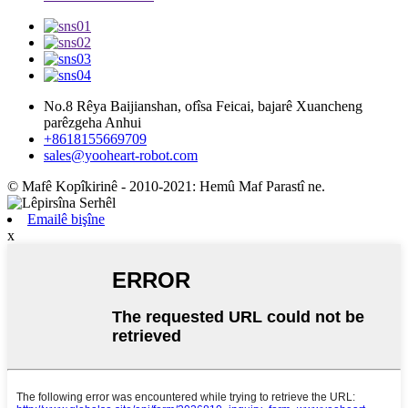
No.8 Rêya Baijianshan, ofîsa Feicai, bajarê Xuancheng
parêzgeha Anhui
+8618155669709
sales@yooheart-robot.com
© Mafê Kopîkirinê - 2010-2021: Hemû Maf Parastî ne.
Emailê bişîne
x