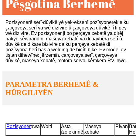
Pêşgotina Berhemê
Pozîsyonerê serî-dûvikê yê yek-eksenî pozîsyonerek e ku
çarçoveya serî ya wê dizivire û çarçoveya dûvikê jî li pey
wê dizivire. Ev pozîsyoner ji bo perçeya xebatê ya dirêj
hatiye sêwirandin, maseya xebatê ya di navbera serî û
dûvikê de dikare bizivire da ku perçeya xebatê di
pozîsyona herî baş a welding de bicîh bike. Ev model ev
tiştan dihewîne: jêrzemîn, çarçoveya serî, çarçoveya
dûvikê, maseya xebatê, motora servo, kêmkera RV, hwd.
PARAMETRA BERHEMÊ &
HÛRGILIYÊN
Pozîsyoner
awa
Woltî
Asta
Maseya
Pîvan
Ba
îzolekirinê
xebatê
He