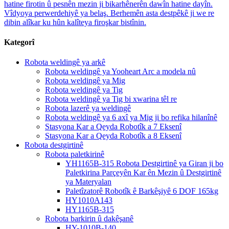
hatine firotin û pesnên mezin ji bikarhênerên dawîn hatine dayîn.
Vîdyoya perwerdehiyê ya belaş. Berhemên asta destpêkê ji we re
dibin alîkar ku hûn kalîteya firoşkar bistînin.
Kategorî
Robota weldingê ya arkê
Robota weldingê ya Yooheart Arc a modela nû
Robota weldingê ya Mig
Robota weldingê ya Tig
Robota weldingê ya Tig bi xwarina têl re
Robota lazerê ya weldingê
Robota weldingê ya 6 axî ya Mig ji bo refika hilanînê
Stasyona Kar a Qeyda Robotîk a 7 Eksenî
Stasyona Kar a Qeyda Robotîk a 8 Eksenî
Robota destgirtinê
Robota paletkirinê
YH1165B-315 Robota Destgirtinê ya Giran ji bo
Paletkirina Parçeyên Kar ên Mezin û Destgirtinê
ya Materyalan
Paletîzatorê Robotîk ê Barkêşiyê 6 DOF 165kg
HY1010A143
HY1165B-315
Robota barkirin û dakêşanê
HY-1010B-140