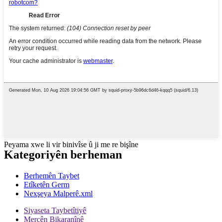
Peyama xwe li vir binivîse û ji me re bişîne
Kategoriyên berheman
Berhemên Taybet
Etîketên Germ
Nexşeya Malperê.xml
Siyaseta Taybetîtiyê
Mercên Bikaranînê