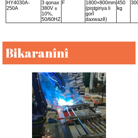
HY4030A-
3 qonax
F
1800×800mm
450
30
250A
380V ±
(piştgiriya li
kg
10%,
gorî
50/60HZ
daxwazê)
Bikaranînî