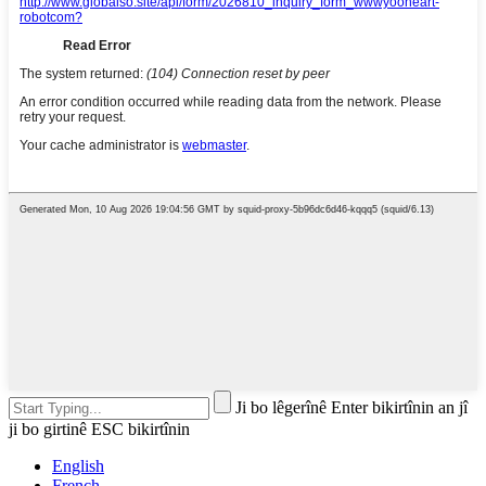
Ji bo lêgerînê Enter bikirtînin an jî
ji bo girtinê ESC bikirtînin
English
French