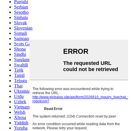
Punjabi
Serbian
Sesotho
Sinhala
Slovak
Slovenian
Somali
Samoan
Scots Gaelic
Shona
Sindhi
Sundanese
Swahili
Tajik
Tamil
Telugu
Thai
Ukrainian
Urdu
Uzbek
Vietnamese
Welsh
Xhosa
Yiddish
Yoruba