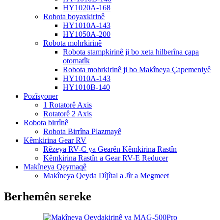
HY1020A-168
Robota boyaxkirinê
HY1010A-143
HY1050A-200
Robota mohrkirinê
Robota stampkirinê ji bo xeta hilberîna çapa
otomatîk
Robota mohrkirinê ji bo Makîneya Çapemeniyê
HY1010A-143
HY1010B-140
Pozîsyoner
1 Rotatorê Axis
Rotatorê 2 Axis
Robota birrînê
Robota Birrîna Plazmayê
Kêmkirina Gear RV
Rêzeya RV-C ya Gearên Kêmkirina Rastîn
Kêmkirina Rastîn a Gear RV-E Reducer
Makîneya Qeymaqê
Makîneya Qeyda Dîjîtal a Jîr a Megmeet
Berhemên sereke