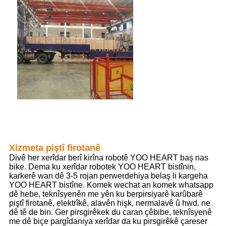
Xizmeta piştî firotanê
Divê her xerîdar berî kirîna robotê YOO HEART baş nas
bike. Dema ku xerîdar robotek YOO HEART bistînin,
karkerê wan dê 3-5 rojan perwerdehiya belaş li kargeha
YOO HEART bistîne. Komek wechat an komek whatsapp
dê hebe, teknîsyenên me yên ku berpirsiyarê karûbarê
piştî firotanê, elektrîkê, alavên hişk, nermalavê û hwd. ne
dê tê de bin. Ger pirsgirêkek du caran çêbibe, teknîsyenê
me dê biçe pargîdaniya xerîdar da ku pirsgirêkê çareser