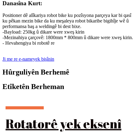
Danasîna Kurt:
Positioner dê alîkariya robot bike ku pozîsyona parçeya kar bi qasî
ku pêkan mezin bike da ku meşaleya robot bikaribe bigihîje wê û
performansa baş a weldingê bi dest bixe.
-Bayload: 250kg û dikare were xweş kirin
-Mezinahiya çarçovê: 1800mm * 800mm û dikare were xweş kirin.
- Hevahengiya bi robotê re
Ji me re e-nameyek bişînin
Hûrguliyên Berhemê
Etîketên Berheman
Rotatorê yek eksenî