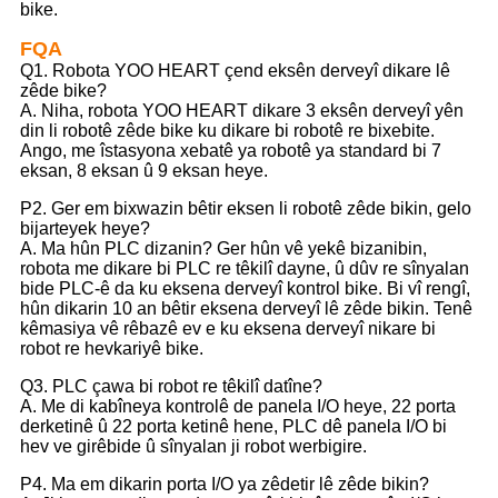
bike.
FQA
Q1. Robota YOO HEART çend eksên derveyî dikare lê
zêde bike?
A. Niha, robota YOO HEART dikare 3 eksên derveyî yên
din li robotê zêde bike ku dikare bi robotê re bixebite.
Ango, me îstasyona xebatê ya robotê ya standard bi 7
eksan, 8 eksan û 9 eksan heye.
P2. Ger em bixwazin bêtir eksen li robotê zêde bikin, gelo
bijarteyek heye?
A. Ma hûn PLC dizanin? Ger hûn vê yekê bizanibin,
robota me dikare bi PLC re têkilî dayne, û dûv re sînyalan
bide PLC-ê da ku eksena derveyî kontrol bike. Bi vî rengî,
hûn dikarin 10 an bêtir eksena derveyî lê zêde bikin. Tenê
kêmasiya vê rêbazê ev e ku eksena derveyî nikare bi
robot re hevkariyê bike.
Q3. PLC çawa bi robot re têkilî datîne?
A. Me di kabîneya kontrolê de panela I/O heye, 22 porta
derketinê û 22 porta ketinê hene, PLC dê panela I/O bi
hev ve girêbide û sînyalan ji robot werbigire.
P4. Ma em dikarin porta I/O ya zêdetir lê zêde bikin?