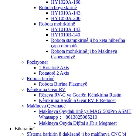
HY1020A-168
Robota boyaxkirinê
HY1010A-143
HY1050A-200
Robota mohrkirinê
HY1010A-143
HY1010B-140
Robota stampkirinê ji bo xeta hilberîna
çapa otomatîk
Robota mohrkirinê ji bo Makîneya
Çapemeniyê
Pozîsyoner
1 Rotatorê Axis
Rotatorê 2 Axis
Robota birrînê
Robota Birrîna Plazmayê
Kêmkirina Gear RV
Rêzeya RV-C ya Gearên Kêmkirina Rastîn
Kêmkirina Rastîn a Gear RV-E Reducer
Makîneya Qeymaqê
Makîneya Qeydakirinê ya MAG-500Pro ASMT
Whatsapp：+8613825085210
Makîneya Qeyda Dîjîtal a Jîr a Megmeet
Bikaranînî
Sîstema barkirin û dakêşanê ji bo makîneya CNC bi