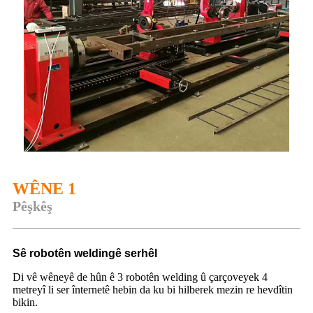
WÊNE 1
Pêşkêş
Sê robotên weldingê serhêl
Di vê wêneyê de hûn ê 3 robotên welding û çarçoveyek 4
metreyî li ser înternetê hebin da ku bi hilberek mezin re hevdîtin
bikin.